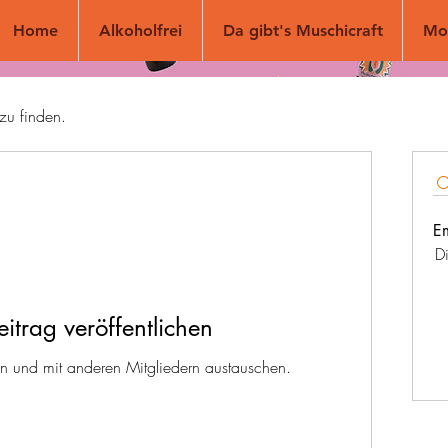
Home
Alkoholfrei
Da gibt's Muschicraft
Mo
zu finden.
E
Di
eitrag veröffentlichen
llen und mit anderen Mitgliedern austauschen.