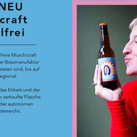
 NEU
craft
lfrei
freie Muschicraft
er Braumanufaktur
taten sind, bis auf
regional.
das Etikett und der
ro verkaufte Flasche
 der autonomen
terreichs.