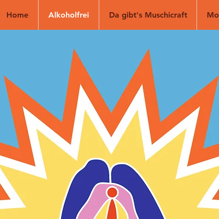
Home
Alkoholfrei
Da gibt's Muschicraft
Mo