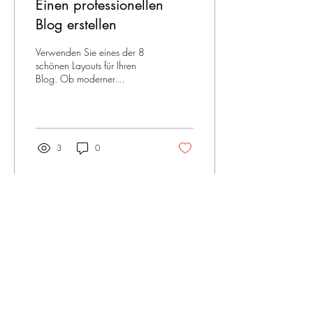
Einen professionellen
Blog erstellen
Verwenden Sie eines der 8
schönen Layouts für Ihren
Blog. Ob moderner
Postkartenlook oder
redaktioneller Stil – es ist für
jeden etwas...
3
0