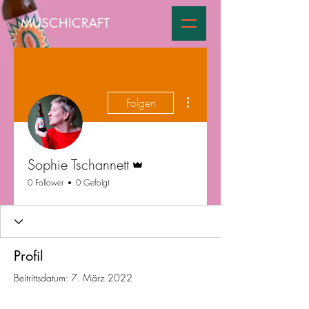
MUSCHICRAFT
Weitere Optionen
Folgen
Administrator
Sophie Tschannett
0 Follower
0 Gefolgt
Profil
Beitrittsdatum: 7. März 2022